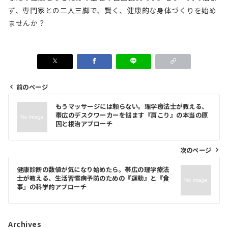
ず、専門家との二人三脚で、賢く、健康的な身体づくりを始め
ませんか？
前のページ
投
もうマッサージには頼らない。理学療法士が教える、
稿
帯広のデスクワーカーを悩ます『肩こり』の本当の原
因と根治アプローチ
ナ
ビ
次のページ
ゲ
健康診断の数値が気になり始めたら。帯広の理学療法
ー
士が教える、生活習慣病予防のための『運動』と『食
シ
事』の科学的アプローチ
ョ
ン
Archives